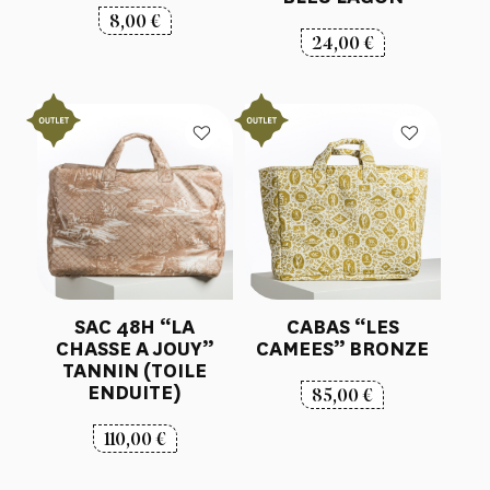
8,00
€
24,00
€
SAC 48H “LA
CABAS “LES
CHASSE A JOUY”
CAMEES” BRONZE
TANNIN (TOILE
ENDUITE)
85,00
€
110,00
€