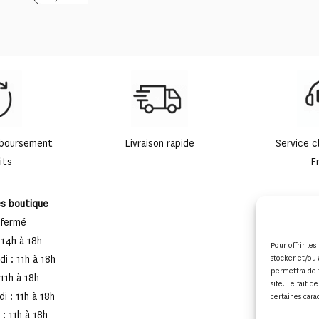
mboursement
Livraison rapide
Service c
its
F
es boutique
 fermé
 14h à 18h
Pour offrir le
stocker et/ou 
i : 11h à 18h
permettra de 
 11h à 18h
site. Le fait 
i : 11h à 18h
certaines cara
: 11h à 18h