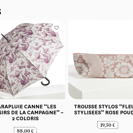
S
ARAPLUIE CANNE “LES
TROUSSE STYLOS “FLE
SIRS DE LA CAMPAGNE” –
STYLISEES” ROSE POU
2 COLORIS
19,50
€
88,00
€