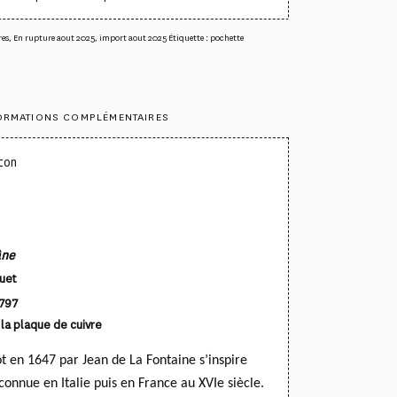
res
,
En rupture aout 2025
,
import aout 2025
Étiquette :
pochette
ORMATIONS COMPLÉMENTAIRES
ton
âne
uet
1797
la plaque de cuivre
tôt en 1647 par Jean de La Fontaine s’inspire
connue en Italie
puis en France au XVIe siècle.