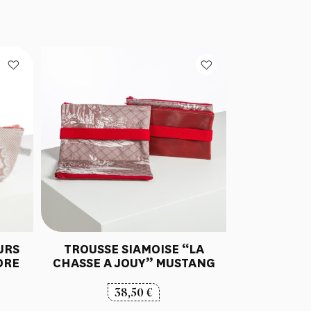
URS
TROUSSE SIAMOISE “LA
DRE
CHASSE A JOUY” MUSTANG
38,50
€