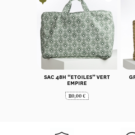
SAC 48H “ETOILES” VERT
GR
EMPIRE
110,00
€