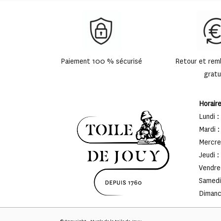
Paiement 100 % sécurisé
Retour et re
gratu
Horair
Lundi :
Mardi :
Mercred
Jeudi :
Vendred
Samedi 
Dimanch