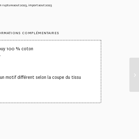
n rupture aout 2025
,
import aout 2025
ORMATIONS COMPLÉMENTAIRES
Jouy 100 % coton
°
un motif différent selon la coupe du tissu
”