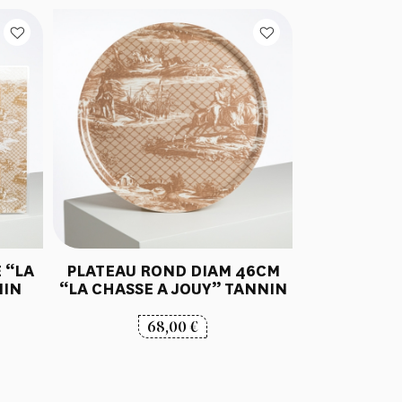
E “LA
PLATEAU ROND DIAM 46CM
NIN
“LA CHASSE A JOUY” TANNIN
68,00
€