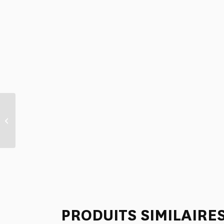
TABLIER “L’ENFANT AU
DAUPHIN” ORANGE
PRODUITS SIMILAIRE