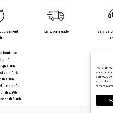
mboursement
Livraison rapide
Service c
its
F
es boutique
 fermé
 14h à 18h
Pour offrir le
i : 11h à 18h
stocker et/ou 
permettra de 
 11h à 18h
site. Le fait 
i : 11h à 18h
certaines cara
: 11h à 18h
e : 11h à 18h
Ac