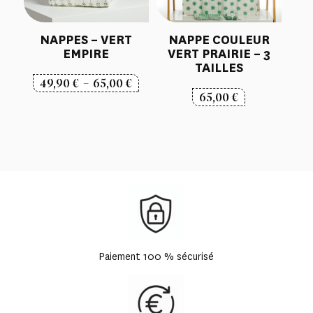
NAPPES – VERT
NAPPE COULEUR
EMPIRE
VERT PRAIRIE – 3
TAILLES
Plage
49,90
€
–
65,00
€
65,00
€
de
prix :
49,90 €
à
65,00 €
Paiement 100 % sécurisé