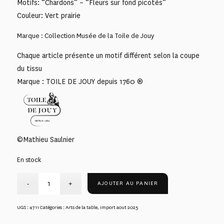
Motifs: “Chardons” – “Fleurs sur fond picotés”
Couleur: Vert prairie
Marque : Collection Musée de la Toile de Jouy
Chaque article présente un motif différent selon la coupe
du tissu
Marque : TOILE DE JOUY depuis 1760 ®
©Mathieu Saulnier
En stock
AJOUTER AU PANIER
UGS :
4711
Catégories :
Arts de la table
,
import aout 2025