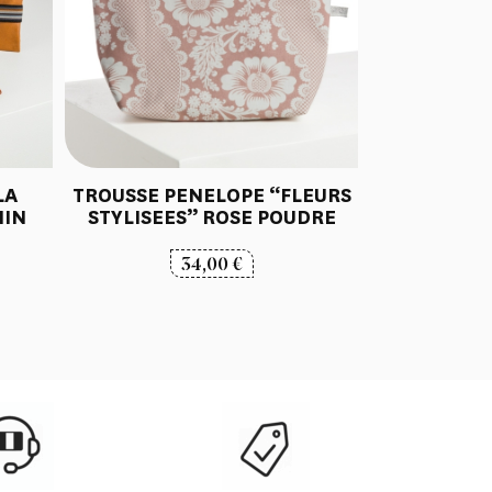
LA
TROUSSE PENELOPE “FLEURS
NIN
STYLISEES” ROSE POUDRE
34,00
€