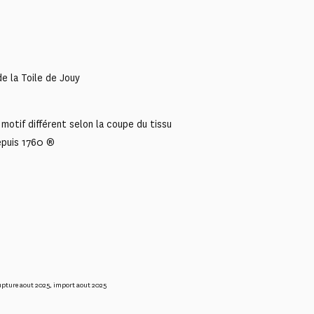
e la Toile de Jouy
motif différent selon la coupe du tissu
epuis 1760 ®
upture aout 2025
,
import aout 2025