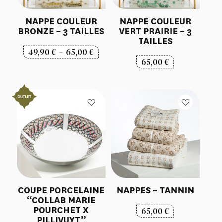
NAPPE COULEUR
NAPPE COULEUR
BRONZE – 3 TAILLES
VERT PRAIRIE – 3
TAILLES
Plage
49,90
€
–
65,00
€
65,00
€
de
prix :
49,90 €
à
65,00 €
COUPE PORCELAINE
NAPPES – TANNIN
“COLLAB MARIE
POURCHET X
65,00
€
PILLIVUYT”