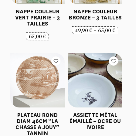
NAPPE COULEUR
NAPPE COULEUR
VERT PRAIRIE – 3
BRONZE – 3 TAILLES
TAILLES
Plage
49,90
€
–
65,00
€
65,00
€
de
prix :
49,90 €
à
65,00 €
PLATEAU ROND
ASSIETTE MÉTAL
DIAM 46CM “LA
ÉMAILLÉ – OCRE OU
CHASSE A JOUY”
IVOIRE
TANNIN