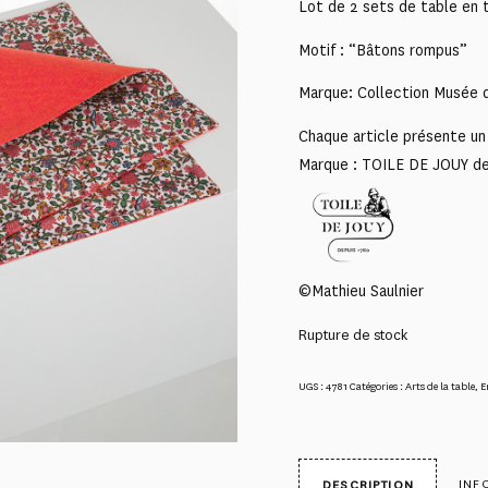
Lot de 2 sets de table en t
Motif : “Bâtons rompus”
Marque: Collection Musée d
Chaque article présente un 
Marque : TOILE DE JOUY d
©Mathieu Saulnier
Rupture de stock
UGS :
4781
Catégories :
Arts de la table
,
E
INF
DESCRIPTION