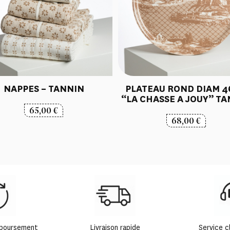
NAPPES – TANNIN
PLATEAU ROND DIAM 
“LA CHASSE A JOUY” T
65,00
€
68,00
€
mboursement
Livraison rapide
Service c