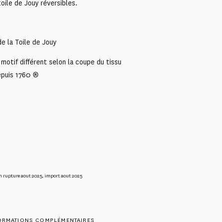
oile de Jouy réversibles.
e la Toile de Jouy
motif différent selon la coupe du tissu
epuis 1760 ®
n rupture aout 2025
,
import aout 2025
ORMATIONS COMPLÉMENTAIRES