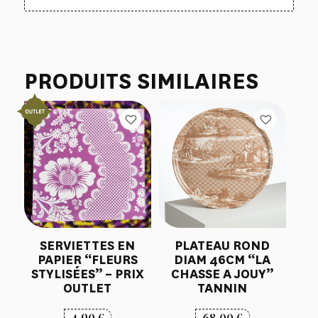
PRODUITS SIMILAIRES
SERVIETTES EN
PLATEAU ROND
PAPIER “FLEURS
DIAM 46CM “LA
STYLISÉES” – PRIX
CHASSE A JOUY”
OUTLET
TANNIN
4,90
€
68,00
€