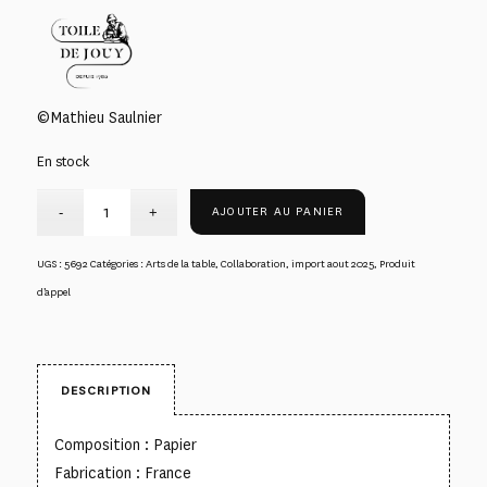
©Mathieu Saulnier
En stock
AJOUTER AU PANIER
UGS :
5692
Catégories :
Arts de la table
,
Collaboration
,
import aout 2025
,
Produit
d’appel
DESCRIPTION
Composition : Papier
Fabrication : France