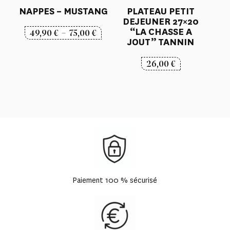
NAPPES – MUSTANG
PLATEAU PETIT
DEJEUNER 27×20
“LA CHASSE A
Plage
49,90
€
–
75,00
€
JOUT” TANNIN
de
prix :
26,00
€
49,90 €
à
75,00 €
Paiement 100 % sécurisé