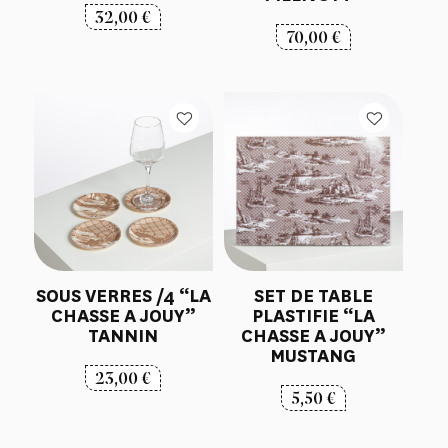
32,00
€
70,00
€
SOUS VERRES /4 “LA
SET DE TABLE
CHASSE A JOUY”
PLASTIFIE “LA
TANNIN
CHASSE A JOUY”
MUSTANG
23,00
€
5,50
€