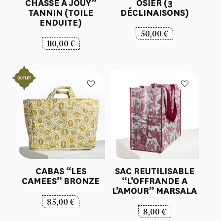
CHASSE A JOUY”
OSIER (3
TANNIN (TOILE
DÉCLINAISONS)
ENDUITE)
50,00
€
110,00
€
CABAS “LES
SAC REUTILISABLE
CAMEES” BRONZE
“L’OFFRANDE A
L’AMOUR” MARSALA
85,00
€
8,00
€