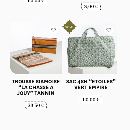
110,00
€
8,00
€
TROUSSE SIAMOISE
SAC 48H “ETOILES”
“LA CHASSE A
VERT EMPIRE
JOUY” TANNIN
110,00
€
38,50
€