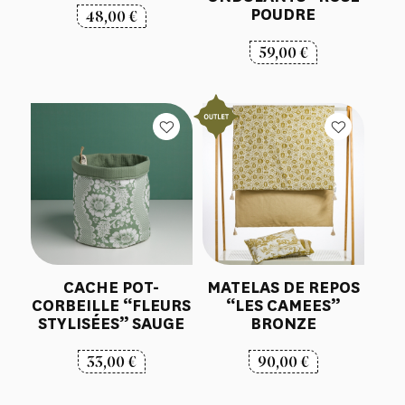
POUDRE
48,00
€
59,00
€
CACHE POT-
MATELAS DE REPOS
CORBEILLE “FLEURS
“LES CAMEES”
STYLISÉES” SAUGE
BRONZE
33,00
€
90,00
€