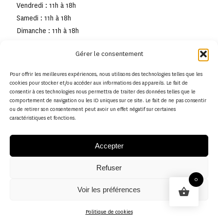
Vendredi : 11h à 18h
Samedi : 11h à 18h
Dimanche : 11h à 18h
Gérer le consentement
Pour offrir les meilleures expériences, nous utilisons des technologies telles que les
cookies pour stocker et/ou accéder aux informations des appareils. Le fait de
consentir à ces technologies nous permettra de traiter des données telles que le
comportement de navigation ou les ID uniques sur ce site. Le fait de ne pas consentir
ou de retirer son consentement peut avoir un effet négatif sur certaines
caractéristiques et fonctions.
Accepter
Refuser
© Copyright - Musée de la toile de Jouy
0
Voir les préférences
Politique en matière de remboursements et de retours
Politique de cookies
Politique de cookies (UE)
Conditions générales