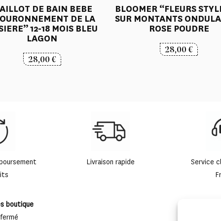
AILLOT DE BAIN BEBE
BLOOMER “FLEURS STYL
OURONNEMENT DE LA
SUR MONTANTS ONDULA
SIERE” 12-18 MOIS BLEU
ROSE POUDRE
LAGON
28,00
€
28,00
€
mboursement
Livraison rapide
Service c
its
F
es boutique
 fermé