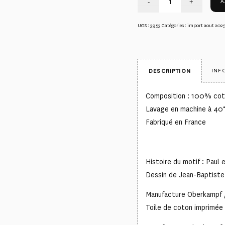
A
UGS :
3953
Catégories :
import aout 202
INF
DESCRIPTION
Composition : 100% co
Lavage en machine à 40
Fabriqué en France
Histoire du motif : Paul e
Dessin de Jean-Baptist
Manufacture Oberkampf 
Toile de coton imprimée 