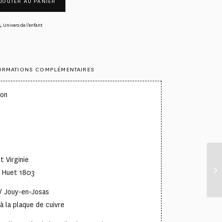
JOUTER AU PANIER
5
,
Univers de l'enfant
ORMATIONS COMPLÉMENTAIRES
ton
°
t Virginie
e Huet 1803
/ Jouy-en-Josas
à la plaque de cuivre