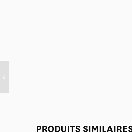
SERVIETTES DE TABLE /4
“CHARDONS”-“EPIS” –
B...
PRODUITS SIMILAIRE