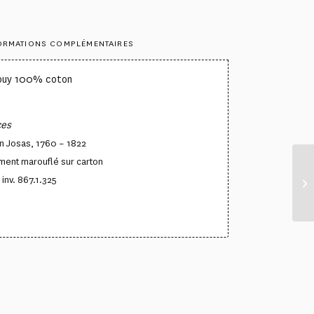
ORMATIONS COMPLÉMENTAIRES
Jouy 100% coton
°
ces
n Josas, 1760 – 1822
ment marouflé sur carton
inv. 867.1.325