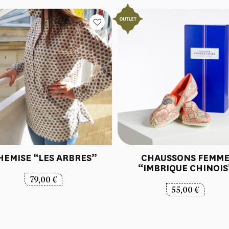
HEMISE “LES ARBRES”
CHAUSSONS FEMM
“IMBRIQUE CHINOIS
79,00
€
55,00
€