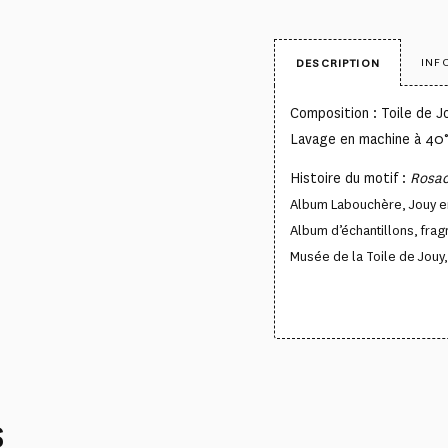
INF
DESCRIPTION
Composition : Toile de 
Lavage en machine à 40
Histoire du motif :
Rosa
Album Labouchère,
Jouy e
Album d’échantillons, f
rag
Musée de la Toile de Jouy, 
S