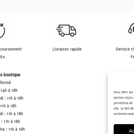
mboursement
Livraison rapide
Service c
its
F
es boutique
 fermé
 14h à 18h
Pour offrir le
i : 11h à 18h
stocker et/ou 
permettra de 
 11h à 18h
site. Le fait 
i : 11h à 18h
certaines cara
: 11h à 18h
e : 11h à 18h
Ac