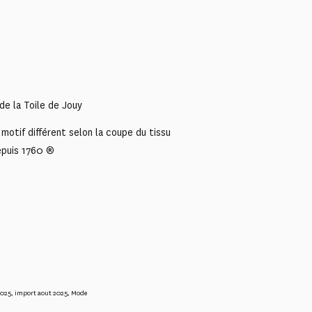
de la Toile de Jouy
motif différent selon la coupe du tissu
epuis 1760 ®
2025
,
import aout 2025
,
Mode