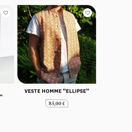
E
VESTE HOMME “ELLIPSE”
”
85,00
€