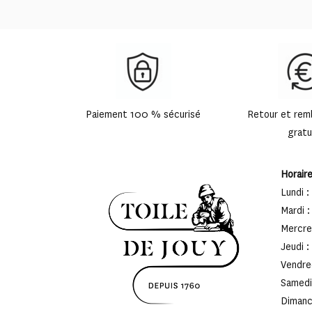
Paiement 100 % sécurisé
Retour et re
gratu
Horair
Lundi :
Mardi :
Mercred
Jeudi :
Vendred
Samedi 
Dimanch