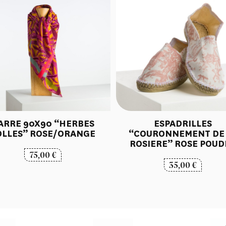
ARRE 90X90 “HERBES
ESPADRILLES
OLLES” ROSE/ORANGE
“COURONNEMENT DE
ROSIERE” ROSE POUD
75,00
€
35,00
€