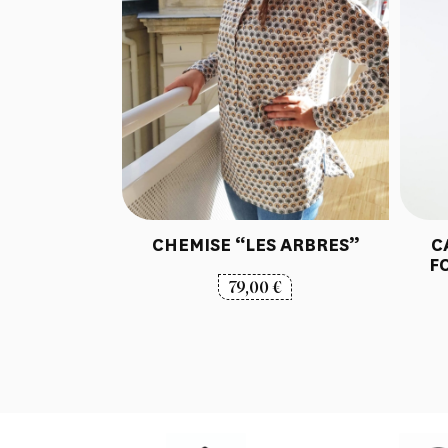
CHEMISE “LES ARBRES”
C
F
79,00
€