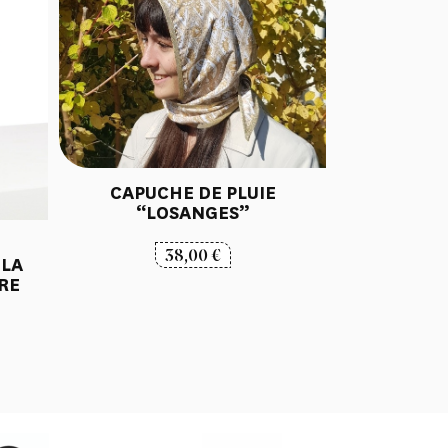
CAPUCHE DE PLUIE
“LOSANGES”
38,00
€
 LA
RE