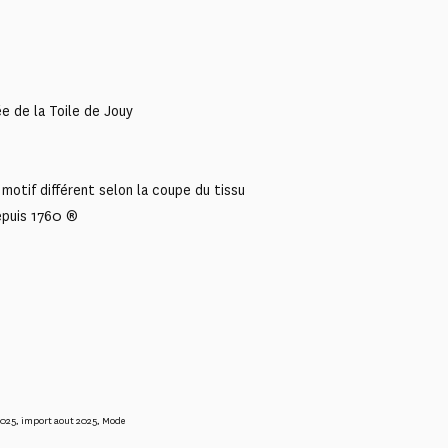
e de la Toile de Jouy
motif différent selon la coupe du tissu
epuis 1760 ®
2025
,
import aout 2025
,
Mode