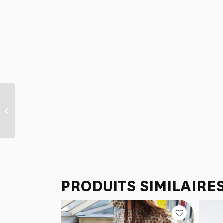
NUISETTE “ROSACES”
BLEU ALLURE
PRODUITS SIMILAIRE