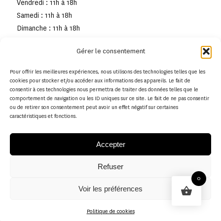
Vendredi : 11h à 18h
Samedi : 11h à 18h
Dimanche : 11h à 18h
Gérer le consentement
Pour offrir les meilleures expériences, nous utilisons des technologies telles que les
cookies pour stocker et/ou accéder aux informations des appareils. Le fait de
consentir à ces technologies nous permettra de traiter des données telles que le
comportement de navigation ou les ID uniques sur ce site. Le fait de ne pas consentir
ou de retirer son consentement peut avoir un effet négatif sur certaines
caractéristiques et fonctions.
Accepter
Refuser
© Copyright - Musée de la toile de Jouy
0
Voir les préférences
Politique en matière de remboursements et de retours
Politique de cookies
Politique de cookies (UE)
Conditions générales