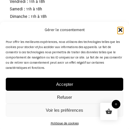
Vendredi : 11h à 18h
Samedi : 11h à 18h
Dimanche : 11h à 18h
Gérer le consentement
Pour offrir les meilleures expériences, nous utilisons des technologies telles que les
cookies pour stocker et/ou accéder aux informations des appareils. Le fait de
consentir à ces technologies nous permettra de traiter des données telles que le
comportement de navigation ou les ID uniques sur ce site. Le fait de ne pas consentir
ou de retirer son consentement peut avoir un effet négatif sur certaines
caractéristiques et fonctions.
Accepter
Refuser
© Copyright - Musée de la toile de Jouy
0
Voir les préférences
Politique en matière de remboursements et de retours
Politique de cookies
Politique de cookies (UE)
Conditions générales