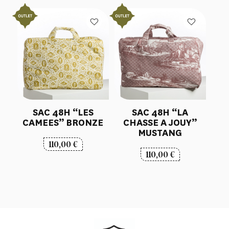
SAC 48H “LES
SAC 48H “LA
CAMEES” BRONZE
CHASSE A JOUY”
MUSTANG
110,00
€
110,00
€