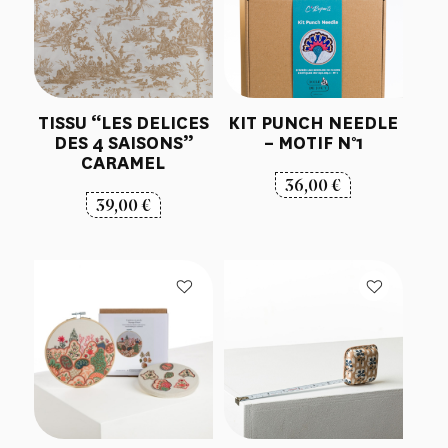
TISSU “LES DELICES
KIT PUNCH NEEDLE
DES 4 SAISONS”
– MOTIF N°1
CARAMEL
36,00
€
39,00
€