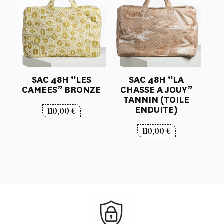
SAC 48H “LES
SAC 48H “LA
CAMEES” BRONZE
CHASSE A JOUY”
TANNIN (TOILE
ENDUITE)
110,00
€
110,00
€