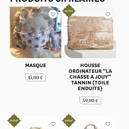
MASQUE
HOUSSE
ORDINATEUR “LA
CHASSE A JOUY”
13,00
€
TANNIN (TOILE
ENDUITE)
39,00
€