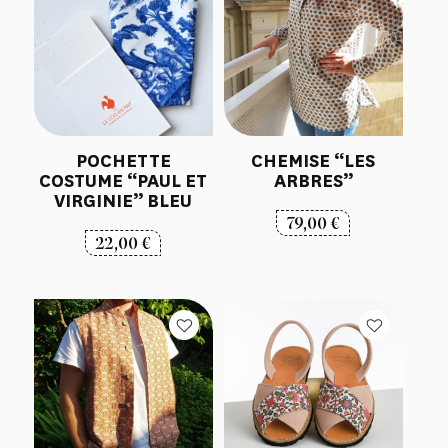
POCHETTE
CHEMISE “LES
COSTUME “PAUL ET
ARBRES”
VIRGINIE” BLEU
79,00
€
22,00
€