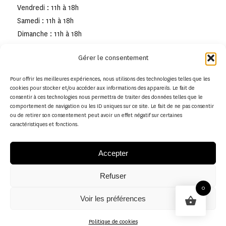
Vendredi : 11h à 18h
Samedi : 11h à 18h
Dimanche : 11h à 18h
Gérer le consentement
Pour offrir les meilleures expériences, nous utilisons des technologies telles que les
cookies pour stocker et/ou accéder aux informations des appareils. Le fait de
consentir à ces technologies nous permettra de traiter des données telles que le
comportement de navigation ou les ID uniques sur ce site. Le fait de ne pas consentir
ou de retirer son consentement peut avoir un effet négatif sur certaines
caractéristiques et fonctions.
Accepter
Refuser
© Copyright - Musée de la toile de Jouy
0
Voir les préférences
Politique en matière de remboursements et de retours
Politique de cookies
Politique de cookies (UE)
Conditions générales