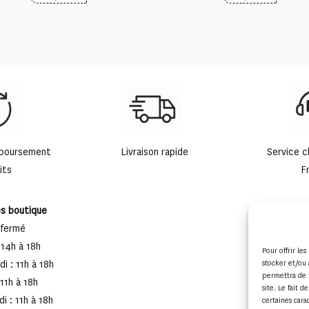
mboursement
Livraison rapide
Service c
its
F
es boutique
 fermé
 14h à 18h
Pour offrir le
stocker et/ou 
i : 11h à 18h
permettra de 
 11h à 18h
site. Le fait 
i : 11h à 18h
certaines cara