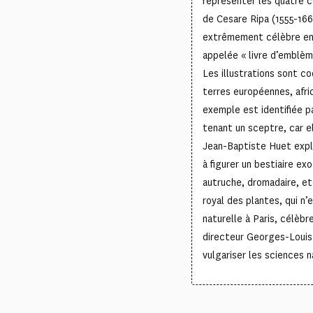
représenter les quatre co
de Cesare Ripa (1555-1662
extrêmement célèbre en 
appelée « livre d’emblèm
Les illustrations sont cod
terres européennes, afri
exemple est identifiée 
tenant un sceptre, car e
Jean-Baptiste Huet explo
à figurer un bestiaire ex
autruche, dromadaire, etc
royal des plantes, qui n’
naturelle à Paris, célèb
directeur Georges-Louis
vulgariser les sciences n