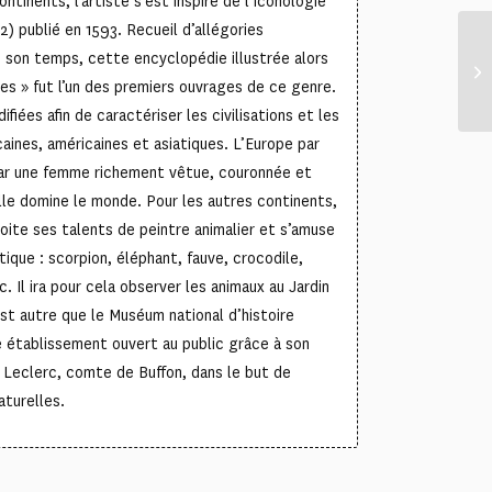
ntinents, l’artiste s’est inspiré de l’Iconologie
) publié en 1593. Recueil d’allégories
son temps, cette encyclopédie illustrée alors
es » fut l’un des premiers ouvrages de ce genre.
ifiées afin de caractériser les civilisations et les
caines, américaines et asiatiques. L’Europe par
par une femme richement vêtue, couronnée et
lle domine le monde. Pour les autres continents,
ite ses talents de peintre animalier et s’amuse
otique : scorpion, éléphant, fauve, crocodile,
. Il ira pour cela observer les animaux au Jardin
est autre que le Muséum national d’histoire
re établissement ouvert au public grâce à son
 Leclerc, comte de Buffon, dans le but de
aturelles.