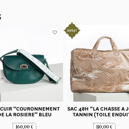
S
 CUIR “COURONNEMENT
SAC 48H “LA CHASSE A 
DE LA ROSIERE” BLEU
TANNIN (TOILE ENDUI
160,00
€
110,00
€