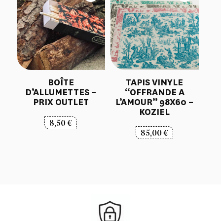
BOÎTE
TAPIS VINYLE
D’ALLUMETTES –
“OFFRANDE A
PRIX OUTLET
L’AMOUR” 98X60 –
KOZIEL
8,50
€
85,00
€