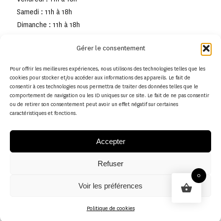
Samedi : 11h à 18h
Dimanche : 11h à 18h
Gérer le consentement
Pour offrir les meilleures expériences, nous utilisons des technologies telles que les
cookies pour stocker et/ou accéder aux informations des appareils. Le fait de
consentir à ces technologies nous permettra de traiter des données telles que le
comportement de navigation ou les ID uniques sur ce site. Le fait de ne pas consentir
ou de retirer son consentement peut avoir un effet négatif sur certaines
caractéristiques et fonctions.
Accepter
Refuser
© Copyright - Musée de la toile de Jouy
0
Voir les préférences
Politique en matière de remboursements et de retours
Politique de cookies
Politique de cookies (UE)
Conditions générales