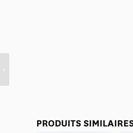
SAC RAPHIA “L’ENFANT AU
DAUPHIN” ORANGE
PRODUITS SIMILAIRE