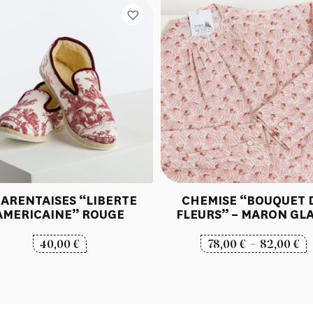
ARENTAISES “LIBERTE
CHEMISE “BOUQUET 
AMERICAINE” ROUGE
FLEURS” – MARON GL
P
40,00
€
78,00
€
–
82,00
€
d
pr
78
à