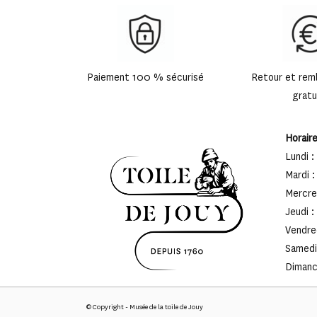
Paiement 100 % sécurisé
Retour et re
gratu
Horair
Lundi :
Mardi :
Mercred
Jeudi :
Vendred
Samedi 
Dimanch
© Copyright - Musée de la toile de Jouy