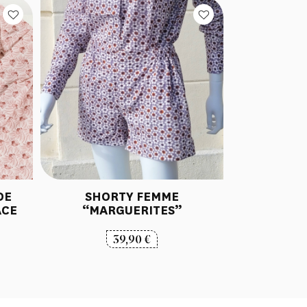
DE
SHORTY FEMME
ACE
“MARGUERITES”
lage
39,90
€
e
ix :
,00 €