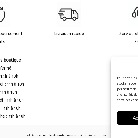
82
mboursement
Livraison rapide
Service c
its
F
es boutique
 fermé
 14h à 18h
Pour offrir le
i : 11h à 18h
stocker et/ou 
permettra de 
 11h à 18h
site. Le fait 
i : 11h à 18h
certaines cara
: 11h à 18h
e : 11h à 18h
Ac
Politique en matière de remboursements et de retours
Politique de cookies (UE)