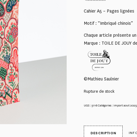
Cahier A5 – Pages lignées
Motif : “Imbriqué chinois”
Chaque article présente un 
Marque : TOILE DE JOUY d
©Mathieu Saulnier
Rupture de stock
UGS :
5116
Catégories :
import aout 2025
INF
DESCRIPTION