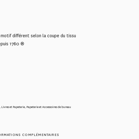
motif différent selon la coupe du tissu
epuis 1760 ®
,
Livres et Papeterie
,
Papeterie et Accessoires de bureau
ORMATIONS COMPLÉMENTAIRES