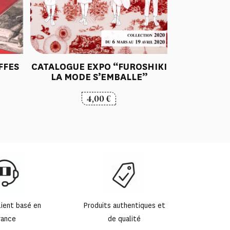
FFES
CATALOGUE EXPO “FUROSHIKI
LA MODE S’EMBALLE”
4,00
€
lient basé en
Produits authentiques et
rance
de qualité