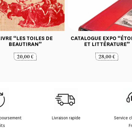
LIVRE “LES TOILES DE
CATALOGUE EXPO “ÉTO
BEAUTIRAN”
ET LITTÉRATURE”
20,00
€
28,00
€
mboursement
Livraison rapide
Service c
its
F