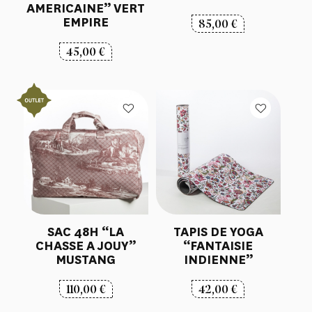
AMERICAINE” VERT
EMPIRE
85,00
€
45,00
€
SAC 48H “LA
TAPIS DE YOGA
CHASSE A JOUY”
“FANTAISIE
MUSTANG
INDIENNE”
110,00
€
42,00
€