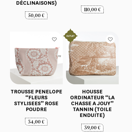
DÉCLINAISONS)
110,00
€
50,00
€
TROUSSE PENELOPE
HOUSSE
“FLEURS
ORDINATEUR “LA
STYLISEES” ROSE
CHASSE A JOUY”
POUDRE
TANNIN (TOILE
ENDUITE)
34,00
€
39,00
€