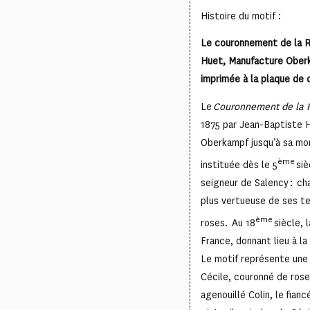
Histoire du motif :
Le couronnement de la R
Huet, Manufacture Oberk
imprimée à la plaque de c
Le
Couronnement de la 
1875 par Jean-Baptiste H
Oberkampf jusqu’à sa mor
ème
instituée dès le 5
siè
seigneur de Salency : ch
plus vertueuse de ses ter
ème
roses. Au 18
siècle, 
France, donnant lieu à l
Le motif représente une
Cécile, couronné de rose
agenouillé Colin, le fianc