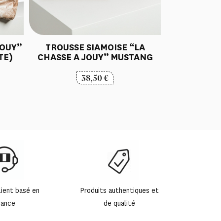
JOUY”
TROUSSE SIAMOISE “LA
TE)
CHASSE A JOUY” MUSTANG
38,50
€
lient basé en
Produits authentiques et
rance
de qualité