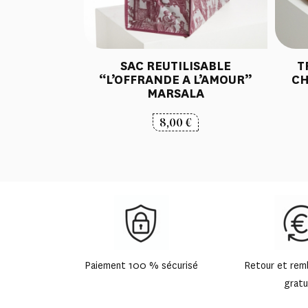
SAC REUTILISABLE
T
“L’OFFRANDE A L’AMOUR”
CH
MARSALA
8,00
€
Paiement 100 % sécurisé
Retour et re
gratu