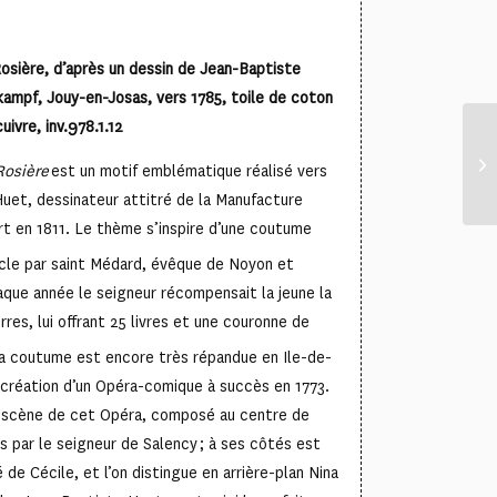
osière, d’après un dessin de Jean-Baptiste
ampf, Jouy-en-Josas, vers 1785, toile de coton
uivre, inv.978.1.12
Rosière
est un motif emblématique réalisé vers
uet, dessinateur attitré de la Manufacture
t en 1811. Le thème s’inspire d’une coutume
cle par saint Médard, évêque de Noyon et
aque année le seigneur récompensait la jeune la
res, lui offrant 25 livres et une couronne de
la coutume est encore très répandue en Ile-de-
a création d’un Opéra-comique à succès en 1773.
 scène de cet Opéra, composé au centre de
s par le seigneur de Salency ; à ses côtés est
é de Cécile, et l’on distingue en arrière-plan Nina