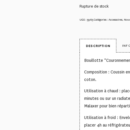
Rupture de stock
UGS :
5965
Catégories :
Accessoires
,
Nou
INF
DESCRIPTION
Bouillotte “Couronnemen
Composition : Coussin en
coton.
Utilisation à chaud : pl
minutes ou sur un radiate
Malaxer pour bien réparti
Utilisation à froid : Env
placer 4h au réfrigérate