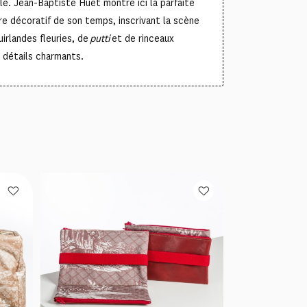
ile. Jean-Baptiste Huet montre ici la parfaite
ire décoratif de son temps, inscrivant la scène
irlandes fleuries, de
putti
et de rinceaux
 détails charmants.