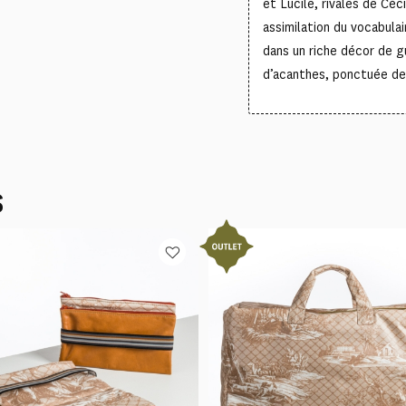
et Lucile, rivales de Céc
assimilation du vocabula
dans un riche décor de gu
d’acanthes, ponctuée de
S