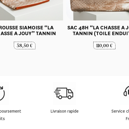
ROUSSE SIAMOISE “LA
SAC 48H “LA CHASSE A 
ASSE A JOUY” TANNIN
TANNIN (TOILE ENDUI
38,50
€
110,00
€
mboursement
Livraison rapide
Service c
its
F