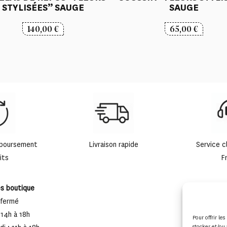
STYLISÉES” SAUGE
SAUGE
140,00
€
65,00
€
mboursement
Livraison rapide
Service c
its
F
es boutique
 fermé
 14h à 18h
Pour offrir le
stocker et/ou 