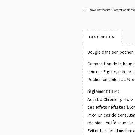
UGS :
5446
Catégories :
Décoration d'inté
DESCRIPTION
Bougie dans son pochon 
Composition de la bougi
senteur Figuier, mèche 
Pochon en toile 100% c
règlement CLP :
Aquatic Chronic 3: H412 
des effets néfastes à l
P101 En cas de consultati
récipient ou l ́étiquett
Éviter le rejet dans l ́e