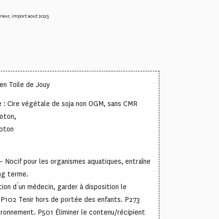
rieur
,
import aout 2025
en Toile de Jouy
e : Cire végétale de soja non OGM, sans CMR
coton,
oton
– Nocif pour les organismes aquatiques, entraîne
ong terme.
on d ́un médecin, garder à disposition le
e. P102 Tenir hors de portée des enfants. P273
nvironnement. P501 Éliminer le contenu/récipient