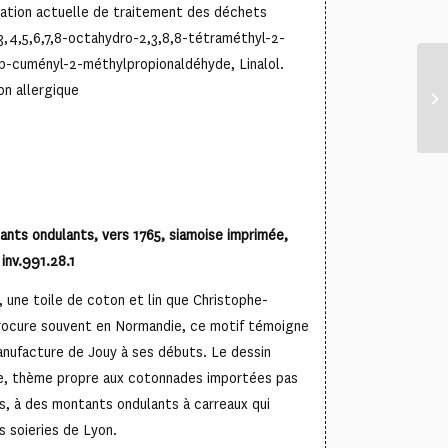
lation actuelle de traitement des déchets
3,4,5,6,7,8-octahydro-2,3,8,8-tétraméthyl-2-
-p-cuményl-2-méthylpropionaldéhyde, Linalol.
on allergique
ants ondulants, vers 1765, siamoise imprimée,
inv.991.28.1
, une toile de coton et lin que Christophe-
rocure souvent en Normandie, ce motif témoigne
anufacture de Jouy à ses débuts. Le dessin
ge, thème propre aux cotonnades importées pas
s, à des montants ondulants à carreaux qui
s soieries de Lyon.