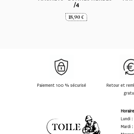
/4
18,90
€
Paiement 100 % sécurisé
Retour et re
gratu
Horair
Lundi :
Mardi :