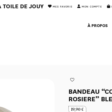
 TOILE DE JOUY
MES FAVORIS
MON COMPTE
À PROPOS
BANDEAU “C
ROSIERE” BL
19,90
€