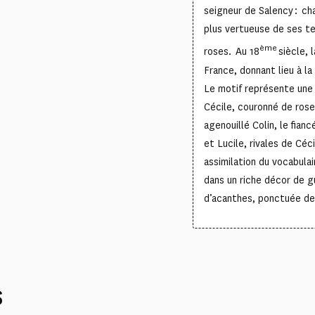
seigneur de Salency : ch
plus vertueuse de ses ter
ème
roses. Au 18
siècle, 
France, donnant lieu à l
Le motif représente une
Cécile, couronné de rose
agenouillé Colin, le fianc
et Lucile, rivales de Céc
assimilation du vocabula
dans un riche décor de gu
d’acanthes, ponctuée de
S