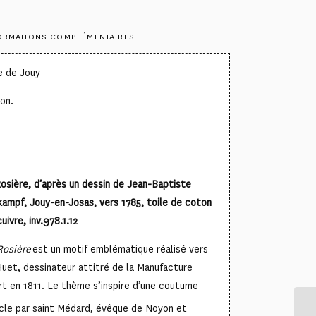
ORMATIONS COMPLÉMENTAIRES
e de Jouy
on.
osière, d’après un dessin de Jean-Baptiste
ampf, Jouy-en-Josas, vers 1785, toile de coton
uivre, inv.978.1.12
Rosière
est un motif emblématique réalisé vers
uet, dessinateur attitré de la Manufacture
t en 1811. Le thème s’inspire d’une coutume
cle par saint Médard, évêque de Noyon et