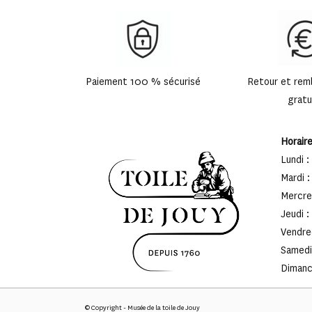
Paiement 100 % sécurisé
Retour et re
gratu
Horair
Lundi :
Mardi :
Mercred
Jeudi :
Vendred
Samedi 
Dimanch
© Copyright - Musée de la toile de Jouy