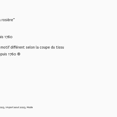
 rosière”
uis 1760
motif différent selon la coupe du tissu
epuis 1760 ®
2025
,
import aout 2025
,
Mode