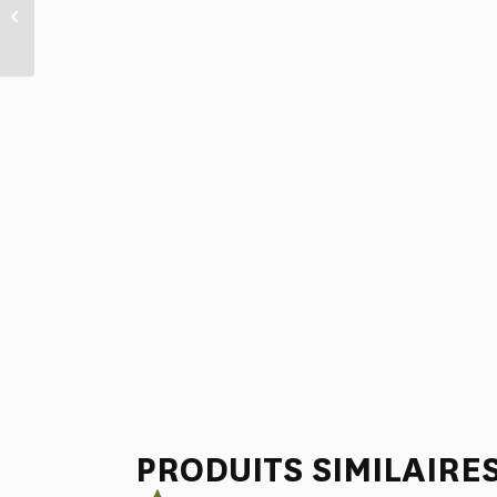
“4 PARTIES DU MONDE”
JAUNE BOUTON D’...
PRODUITS SIMILAIRE