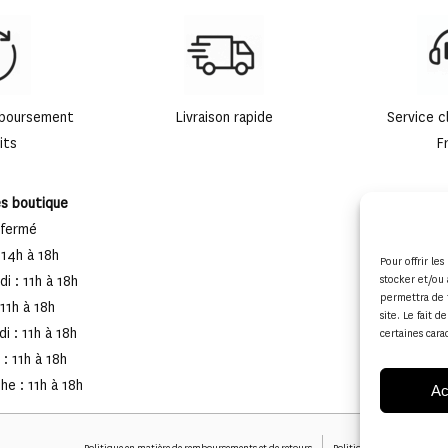
mboursement
Livraison rapide
Service c
its
F
es boutique
 fermé
 14h à 18h
Pour offrir le
i : 11h à 18h
stocker et/ou 
permettra de 
 11h à 18h
site. Le fait 
i : 11h à 18h
certaines cara
: 11h à 18h
e : 11h à 18h
Ac
Politique en matière de remboursements et de retours
Politique de cookies (UE)