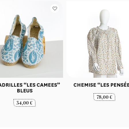
ADRILLES “LES CAMEES”
CHEMISE “LES PENSÉ
BLEUS
78,00
€
34,00
€