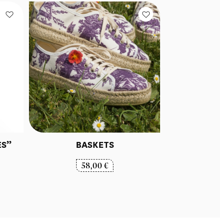
ES”
BASKETS
58,00
€