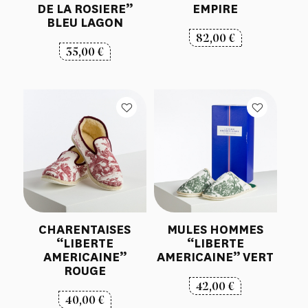
DE LA ROSIERE”
EMPIRE
BLEU LAGON
82,00
€
35,00
€
CHARENTAISES
MULES HOMMES
“LIBERTE
“LIBERTE
AMERICAINE”
AMERICAINE” VERT
ROUGE
42,00
€
40,00
€