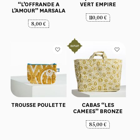
“L’OFFRANDE A
VERT EMPIRE
L’AMOUR” MARSALA
110,00
€
8,00
€
TROUSSE POULETTE
CABAS “LES
CAMEES” BRONZE
85,00
€