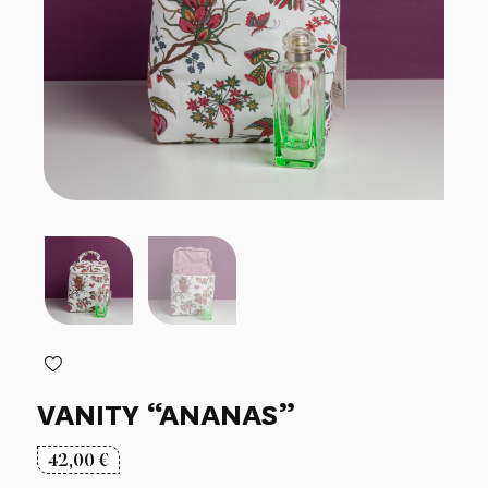
VANITY “ANANAS”
42,00
€