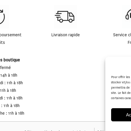
mboursement
Livraison rapide
Service c
its
F
es boutique
 fermé
 14h à 18h
Pour offrir le
i : 11h à 18h
stocker et/ou 
permettra de 
 11h à 18h
site. Le fait 
i : 11h à 18h
certaines cara
: 11h à 18h
e : 11h à 18h
Ac