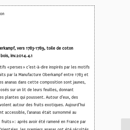
ton
erkampf, vers 1783-1789, toile de coton
bois, inv.2014.4.1
ifs « perses » c’est-à-dire inspirés par les motifs
duits par la Manufacture Oberkampf entre 1783 et
es ananas dans cette composition sont jaunes,
osés sur un lit de leurs feuilles, donnant
des plantes qui poussent. Autour d’eux, des
volent autour des fruits exotiques. Aujourd’hui
ent accessible, l’ananas était surnommé au
 fruits » : après avoir été ramené en France par
rientales, les premiers ananas ont été récoltés