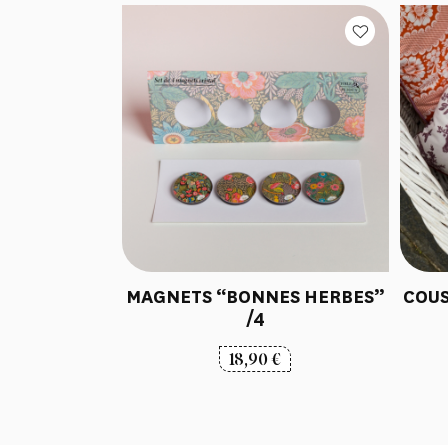
MAGNETS “BONNES HERBES”
COUS
/4
18,90
€