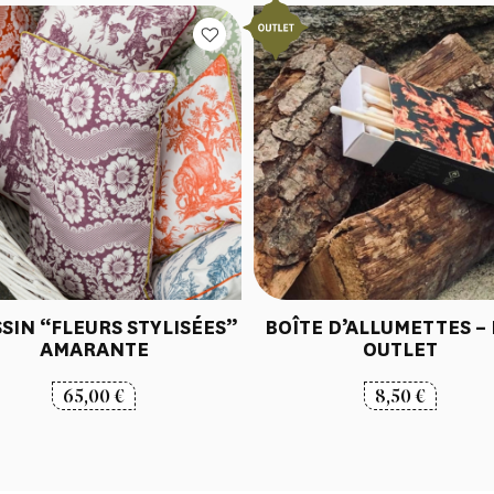
SIN “FLEURS STYLISÉES”
BOÎTE D’ALLUMETTES – 
AMARANTE
OUTLET
65,00
€
8,50
€