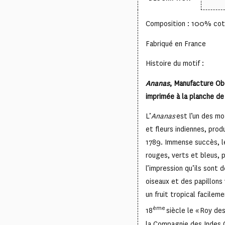
Composition : 100% co
Fabriqué en France
Histoire du motif :
Ananas
, Manufacture Ob
imprimée à la planche de 
L’
Ananas
est l’un des mot
et fleurs indiennes, pro
1789. Immense succès, l
rouges, verts et bleus, p
l’impression qu’ils sont 
oiseaux et des papillons 
un fruit tropical facilem
ème
18
siècle le « Roy des
la Compagnie des Indes O