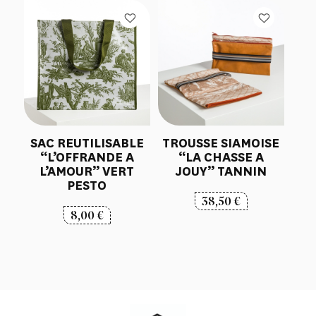
SAC REUTILISABLE
TROUSSE SIAMOISE
“L’OFFRANDE A
“LA CHASSE A
L’AMOUR” VERT
JOUY” TANNIN
PESTO
38,50
€
8,00
€