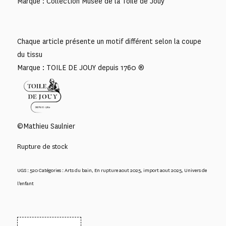
Marque : Collection Musée de la Toile de Jouy
Chaque article présente un motif différent selon la coupe
du tissu
Marque : TOILE DE JOUY depuis 1760 ®
©Mathieu Saulnier
Rupture de stock
UGS :
520
Catégories :
Arts du bain
,
En rupture aout 2025
,
import aout 2025
,
Univers de
l'enfant