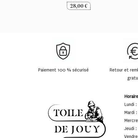
28,00
€
Paiement 100 % sécurisé
Retour et re
gratu
Horair
Lundi :
Mardi :
Mercred
Jeudi :
Vendred