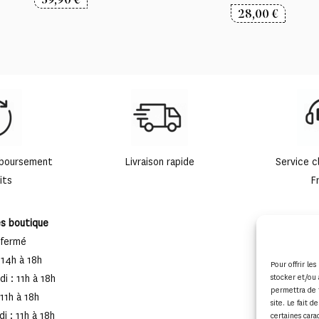
28,00
€
mboursement
Livraison rapide
Service c
its
F
es boutique
 fermé
 14h à 18h
Pour offrir le
i : 11h à 18h
stocker et/ou 
permettra de 
 11h à 18h
site. Le fait 
i : 11h à 18h
certaines cara