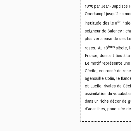
1875 par Jean-Baptiste H
Oberkampf jusqu’à sa mor
ème
instituée dès le 5
siè
seigneur de Salency : ch
plus vertueuse de ses ter
ème
roses. Au 18
siècle, 
France, donnant lieu à l
Le motif représente une
Cécile, couronné de rose
agenouillé Colin, le fianc
et Lucile, rivales de Céc
assimilation du vocabula
dans un riche décor de gu
d’acanthes, ponctuée de