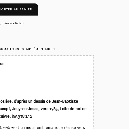
JOUTER AU PANIER
,
Univers de l'enfant
ORMATIONS COMPLÉMENTAIRES
ton
°
osière, d’après un dessin de Jean-Baptiste
ampf, Jouy-en-Josas, vers 1785, toile de coton
uivre, inv.978.1.12
Rosière
est un motif emblématique réalisé vers