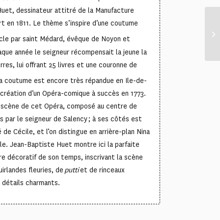
uet, dessinateur attitré de la Manufacture
t en 1811. Le thème s’inspire d’une coutume
cle par saint Médard, évêque de Noyon et
aque année le seigneur récompensait la jeune la
res, lui offrant 25 livres et une couronne de
la coutume est encore très répandue en Ile-de-
a création d’un Opéra-comique à succès en 1773.
 scène de cet Opéra, composé au centre de
s par le seigneur de Salency ; à ses côtés est
é de Cécile, et l’on distingue en arrière-plan Nina
ile. Jean-Baptiste Huet montre ici la parfaite
ire décoratif de son temps, inscrivant la scène
irlandes fleuries, de
putti
et de rinceaux
 détails charmants.