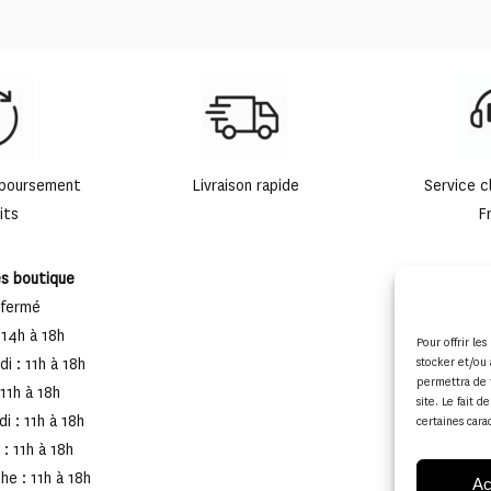
mboursement
Livraison rapide
Service c
its
F
es boutique
 fermé
 14h à 18h
Pour offrir le
stocker et/ou 
i : 11h à 18h
permettra de 
 11h à 18h
site. Le fait 
i : 11h à 18h
certaines cara
: 11h à 18h
e : 11h à 18h
Ac