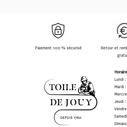
Paiement 100 % sécurisé
Retour et re
gratu
Horair
Lundi :
Mardi :
Mercred
Jeudi :
Vendred
Samedi 
Dimanch