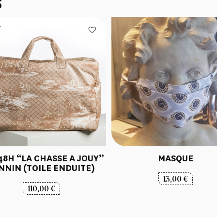
S
48H “LA CHASSE A JOUY”
MASQUE
NNIN (TOILE ENDUITE)
13,00
€
110,00
€