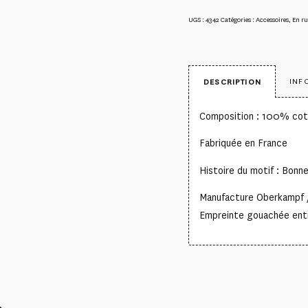
UGS :
4342
Catégories :
Accessoires
,
En ru
INF
DESCRIPTION
Composition : 100% co
Fabriquée en France
Histoire du motif : Bonn
Manufacture Oberkampf /
Empreinte gouachée ent