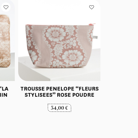
“LA
TROUSSE PENELOPE “FLEURS
NIN
STYLISEES” ROSE POUDRE
34,00
€