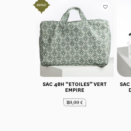
SAC 48H “ETOILES” VERT
SAC
EMPIRE
110,00
€