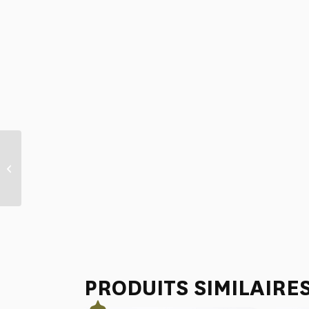
COUSSIN 30X50 “LA
CHASSE A JOUY” TANNIN
PRODUITS SIMILAIRE