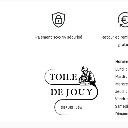
Paiement 100 % sécurisé
Retour et re
gratu
Horair
Lundi :
Mardi :
Mercred
Jeudi :
Vendred
Samedi 
Dimanch