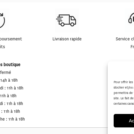
mboursement
Livraison rapide
Service c
its
F
es boutique
 fermé
 14h à 18h
Pour offrir le
i : 11h à 18h
stocker et/ou 
permettra de 
 11h à 18h
site. Le fait 
i : 11h à 18h
certaines cara
: 11h à 18h
e : 11h à 18h
Ac