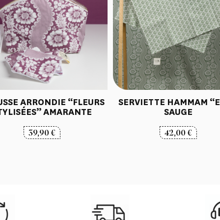
USSE ARRONDIE “FLEURS
SERVIETTE HAMMAM “E
TYLISÉES” AMARANTE
SAUGE
39,90
€
42,00
€