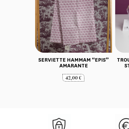
SERVIETTE HAMMAM “EPIS”
TRO
AMARANTE
S
42,00
€