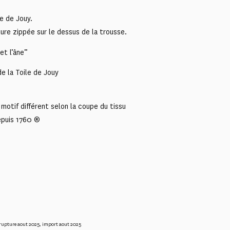
e de Jouy.
ure zippée sur le dessus de la trousse.
et l’âne”
e la Toile de Jouy
motif différent selon la coupe du tissu
epuis 1760 ®
rupture aout 2025
,
import aout 2025