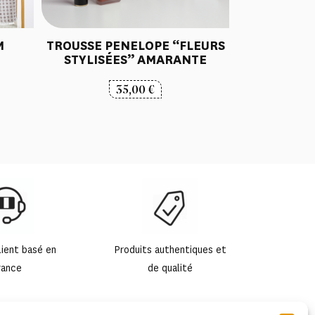
M
TROUSSE PENELOPE “FLEURS
STYLISÉES” AMARANTE
35,00
€
lient basé en
Produits authentiques et
rance
de qualité