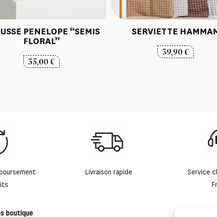
USSE PENELOPE “SEMIS
SERVIETTE HAMMA
FLORAL”
39,90
€
35,00
€
mboursement
Livraison rapide
Service c
its
F
es boutique