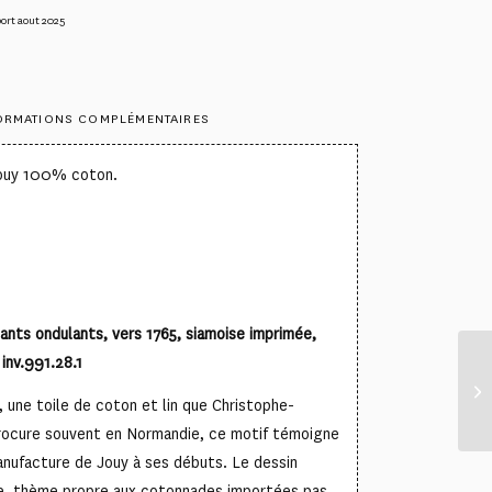
ort aout 2025
ORMATIONS COMPLÉMENTAIRES
Jouy 100% coton.
ants ondulants, vers 1765, siamoise imprimée,
inv.991.28.1
, une toile de coton et lin que Christophe-
rocure souvent en Normandie, ce motif témoigne
anufacture de Jouy à ses débuts. Le dessin
ge, thème propre aux cotonnades importées pas