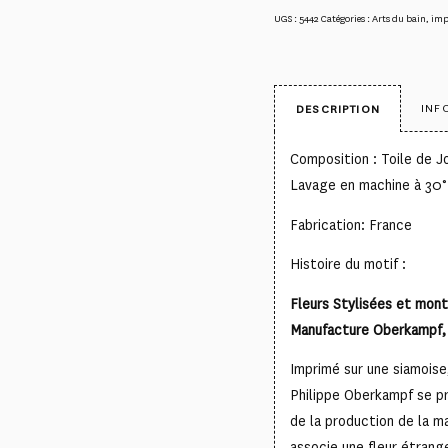
UGS :
5442
Catégories :
Arts du bain
,
imp
INF
DESCRIPTION
Composition : Toile de 
Lavage en machine à 30°
Fabrication: France
Histoire du motif :
Fleurs Stylisées et mont
Manufacture Oberkampf, 
Imprimé sur une siamoise
Philippe Oberkampf se p
de la production de la m
associe une fleur étran