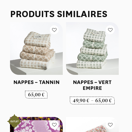
PRODUITS SIMILAIRES
NAPPES – TANNIN
NAPPES – VERT
EMPIRE
65,00
€
Plage
49,90
€
–
65,00
€
de
prix :
49,90 €
à