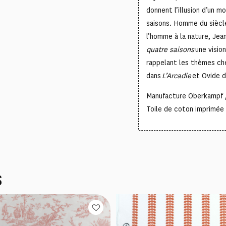
donnent l’illusion d’un m
saisons. Homme du siècle
l’homme à la nature, Je
quatre saisons
une visio
rappelant les thèmes che
dans
L’Arcadie
et Ovide 
Manufacture Oberkampf 
Toile de coton imprimée 
S