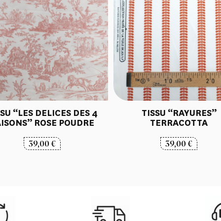
SSU “LES DELICES DES 4
TISSU “RAYURES”
AISONS” ROSE POUDRE
TERRACOTTA
39,00
€
39,00
€