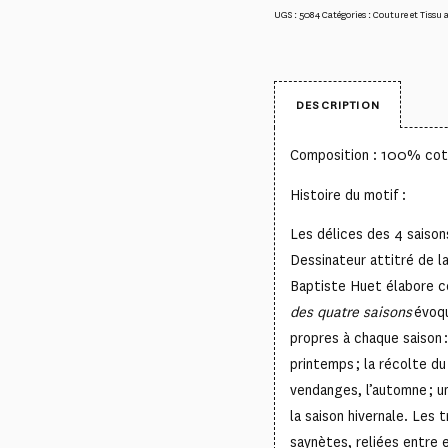
UGS :
5084
Catégories :
Couture et Tissu 
DESCRIPTION
Composition : 100% co
Histoire du motif :
Les délices des 4 saisons
Dessinateur attitré de 
Baptiste Huet élabore c
des quatre saisons
évoqu
propres à chaque saison :
printemps ; la récolte du
vendanges, l’automne ; un
la saison hivernale. Les t
saynètes, reliées entre 