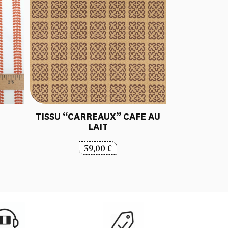
TISSU “CARREAUX” CAFE AU
LAIT
39,00
€