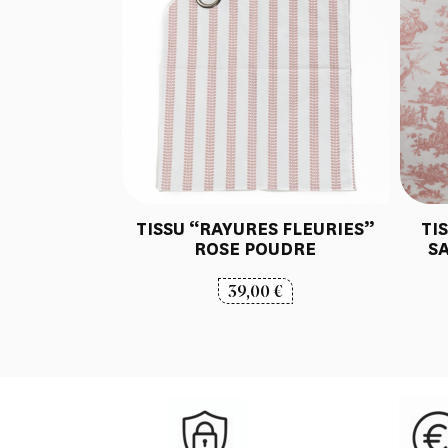
TISSU “RAYURES FLEURIES”
TI
ROSE POUDRE
S
39,00
€